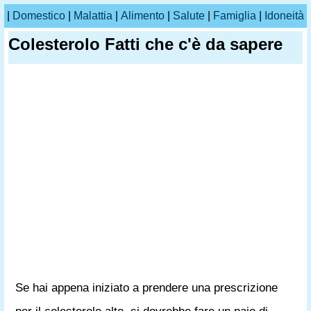
|
Domestico
|
Malattia
|
Alimento
|
Salute
|
Famiglia
|
Idoneità
Colesterolo Fatti che c'è da sapere
Se hai appena iniziato a prendere una prescrizione