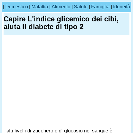
|
Domestico
|
Malattia
|
Alimento
|
Salute
|
Famiglia
|
Idoneità
Capire L'indice glicemico dei cibi,
aiuta il diabete di tipo 2
alti livelli di zucchero o di glucosio nel sangue è