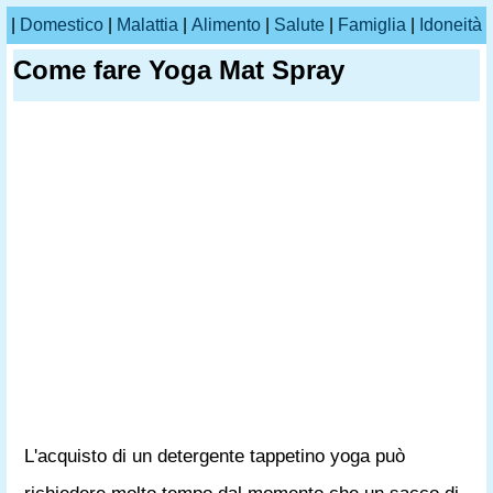
|
Domestico
|
Malattia
|
Alimento
|
Salute
|
Famiglia
|
Idoneità
Come fare Yoga Mat Spray
L'acquisto di un detergente tappetino yoga può