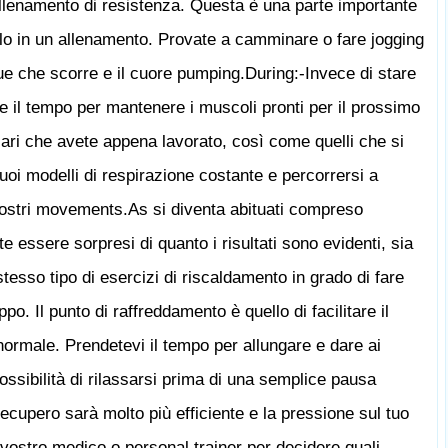
allenamento di resistenza. Questa è una parte importante
lo in un allenamento. Provate a camminare o fare jogging
gue che scorre e il cuore pumping.During:-Invece di stare
zare il tempo per mantenere i muscoli pronti per il prossimo
lari che avete appena lavorato, così come quelli che si
uoi modelli di respirazione costante e percorrersi a
vostri movements.As si diventa abituati compreso
e essere sorpresi di quanto i risultati sono evidenti, sia
stesso tipo di esercizi di riscaldamento in grado di fare
po. Il punto di raffreddamento è quello di facilitare il
normale. Prendetevi il tempo per allungare e dare ai
possibilità di rilassarsi prima di una semplice pausa
 il recupero sarà molto più efficiente e la pressione sul tuo
vostro medico o personal trainer per decidere quali