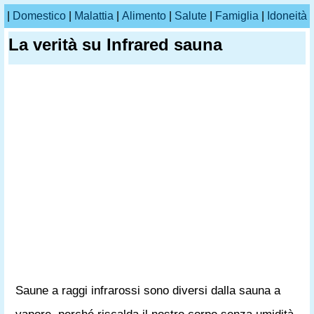
|
Domestico
|
Malattia
|
Alimento
|
Salute
|
Famiglia
|
Idoneità
La verità su Infrared sauna
Saune a raggi infrarossi sono diversi dalla sauna a