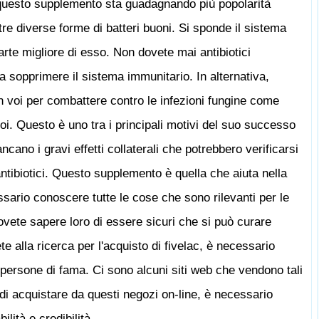
 questo supplemento sta guadagnando più popolarità
e diverse forme di batteri buoni. Si sponde il sistema
rte migliore di esso. Non dovete mai antibiotici
 sopprimere il sistema immunitario. In alternativa,
 voi per combattere contro le infezioni fungine come
oi. Questo è uno tra i principali motivi del suo successo
cano i gravi effetti collaterali che potrebbero verificarsi
 antibiotici. Questo supplemento è quella che aiuta nella
ssario conoscere tutte le cose che sono rilevanti per le
 Dovete sapere loro di essere sicuri che si può curare
e alla ricerca per l'acquisto di fivelac, è necessario
 persone di fama. Ci sono alcuni siti web che vendono tali
 di acquistare da questi negozi on-line, è necessario
ilità e credibilità