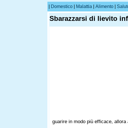
|
Domestico
|
Malattia
|
Alimento
|
Salut
Sbarazzarsi di lievito i
guarire in modo più efficace, allora