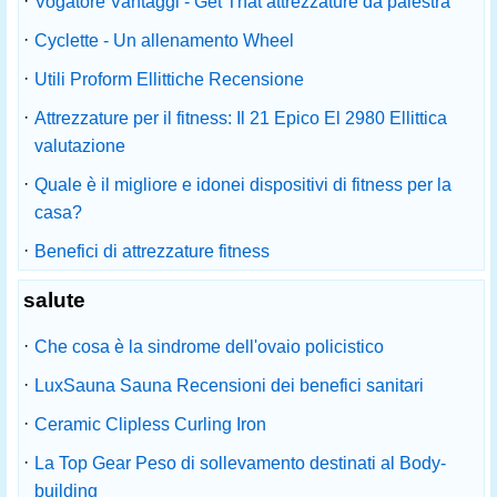
·
Vogatore Vantaggi - Get That attrezzature da palestra
·
Cyclette - Un allenamento Wheel
·
Utili Proform Ellittiche Recensione
·
Attrezzature per il fitness: Il 21 Epico El 2980 Ellittica
valutazione
·
Quale è il migliore e idonei dispositivi di fitness per la
casa?
·
Benefici di attrezzature fitness
salute
·
Che cosa è la sindrome dell'ovaio policistico
·
LuxSauna Sauna Recensioni dei benefici sanitari
·
Ceramic Clipless Curling Iron
·
La Top Gear Peso di sollevamento destinati al Body-
building