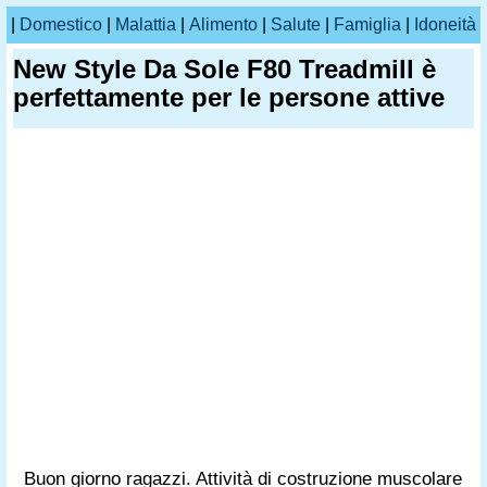
|
Domestico
|
Malattia
|
Alimento
|
Salute
|
Famiglia
|
Idoneità
New Style Da Sole F80 Treadmill è
perfettamente per le persone attive
Buon giorno ragazzi. Attività di costruzione muscolare