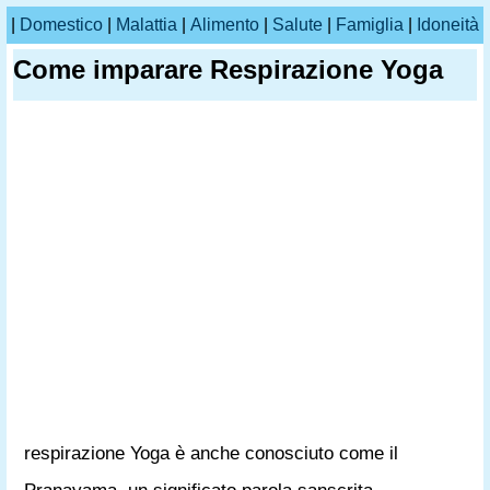
|
Domestico
|
Malattia
|
Alimento
|
Salute
|
Famiglia
|
Idoneità
Come imparare Respirazione Yoga
respirazione Yoga è anche conosciuto come il