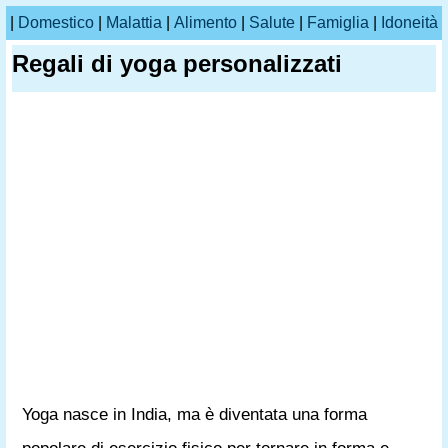
|
Domestico
|
Malattia
|
Alimento
|
Salute
|
Famiglia
|
Idoneità
Regali di yoga personalizzati
Yoga nasce in India, ma è diventata una forma