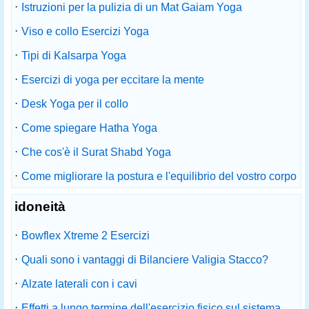
·
Istruzioni per la pulizia di un Mat Gaiam Yoga
·
Viso e collo Esercizi Yoga
·
Tipi di Kalsarpa Yoga
·
Esercizi di yoga per eccitare la mente
·
Desk Yoga per il collo
·
Come spiegare Hatha Yoga
·
Che cos'è il Surat Shabd Yoga
·
Come migliorare la postura e l'equilibrio del vostro corpo
idoneità
·
Bowflex Xtreme 2 Esercizi
·
Quali sono i vantaggi di Bilanciere Valigia Stacco?
·
Alzate laterali con i cavi
·
Effetti a lungo termine dell'esercizio fisico sul sistema