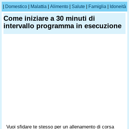
|
Domestico
|
Malattia
|
Alimento
|
Salute
|
Famiglia
|
Idoneità
Come iniziare a 30 minuti di
intervallo programma in esecuzione
Vuoi sfidare te stesso per un allenamento di corsa