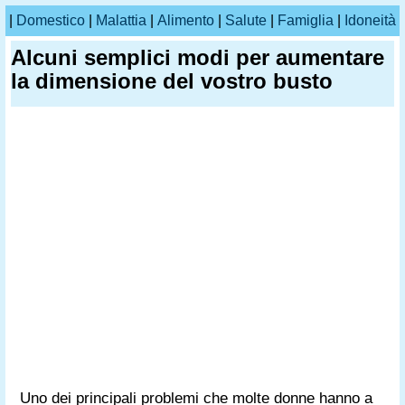
|
Domestico
|
Malattia
|
Alimento
|
Salute
|
Famiglia
|
Idoneità
Alcuni semplici modi per aumentare
la dimensione del vostro busto
Uno dei principali problemi che molte donne hanno a