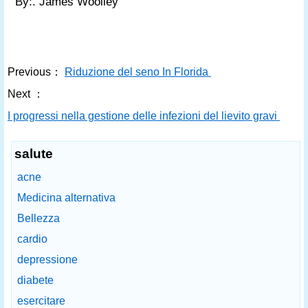
By:. James Woolley
Previous：
Riduzione del seno In Florida
Next ：
I progressi nella gestione delle infezioni del lievito gravi
salute
acne
Medicina alternativa
Bellezza
cardio
depressione
diabete
esercitare