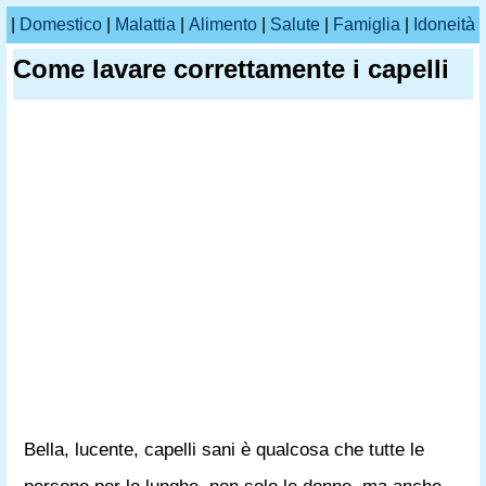
|
Domestico
|
Malattia
|
Alimento
|
Salute
|
Famiglia
|
Idoneità
Come lavare correttamente i capelli
Bella, lucente, capelli sani è qualcosa che tutte le