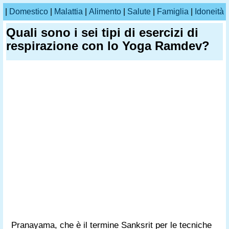
|
Domestico
|
Malattia
|
Alimento
|
Salute
|
Famiglia
|
Idoneità
Quali sono i sei tipi di esercizi di
respirazione con lo Yoga Ramdev?
Pranayama, che è il termine Sanksrit per le tecniche