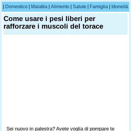
|
Domestico
|
Malattia
|
Alimento
|
Salute
|
Famiglia
|
Idoneità
Come usare i pesi liberi per
rafforzare i muscoli del torace
Sei nuovo in palestra? Avete voglia di pompare te