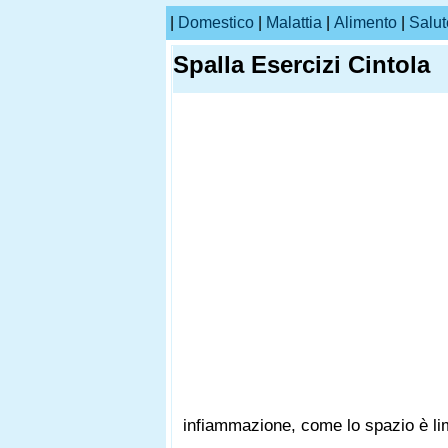
|
Domestico
|
Malattia
|
Alimento
|
Salut
Spalla Esercizi Cintola
infiammazione, come lo spazio è lim