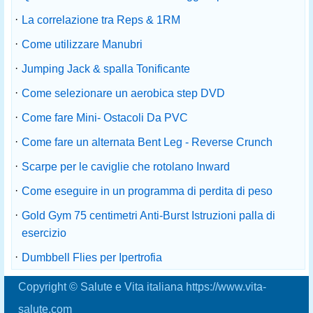
·
La correlazione tra Reps & 1RM
·
Come utilizzare Manubri
·
Jumping Jack & spalla Tonificante
·
Come selezionare un aerobica step DVD
·
Come fare Mini- Ostacoli Da PVC
·
Come fare un alternata Bent Leg - Reverse Crunch
·
Scarpe per le caviglie che rotolano Inward
·
Come eseguire in un programma di perdita di peso
·
Gold Gym 75 centimetri Anti-Burst Istruzioni palla di
esercizio
·
Dumbbell Flies per Ipertrofia
Copyright © Salute e Vita italiana https://www.vita-
salute.com