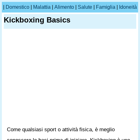
|
Domestico
|
Malattia
|
Alimento
|
Salute
|
Famiglia
|
Idoneità
Kickboxing Basics
Come qualsiasi sport o attività fisica, è meglio