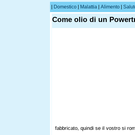
|
Domestico
|
Malattia
|
Alimento
|
Salut
Come olio di un Powert
fabbricato, quindi se il vostro si r