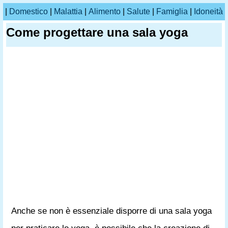
|
Domestico
|
Malattia
|
Alimento
|
Salute
|
Famiglia
|
Idoneità
Come progettare una sala yoga
Anche se non è essenziale disporre di una sala yoga