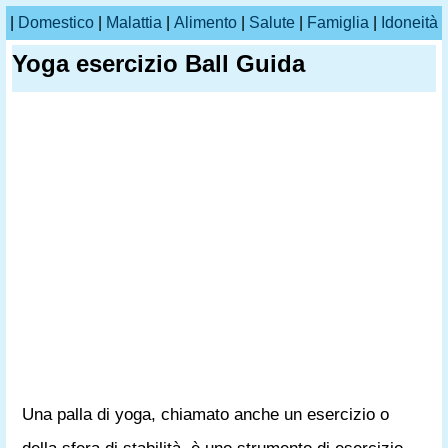
|
Domestico
|
Malattia
|
Alimento
|
Salute
|
Famiglia
|
Idoneità
Yoga esercizio Ball Guida
Una palla di yoga, chiamato anche un esercizio o