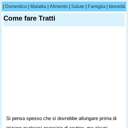
|
Domestico
|
Malattia
|
Alimento
|
Salute
|
Famiglia
|
Idoneità
Come fare Tratti
Si pensa spesso che si dovrebbe allungare prima di