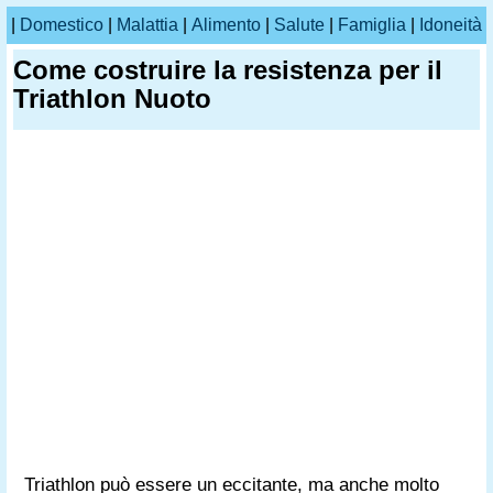
|
Domestico
|
Malattia
|
Alimento
|
Salute
|
Famiglia
|
Idoneità
Come costruire la resistenza per il
Triathlon Nuoto
Triathlon può essere un eccitante, ma anche molto