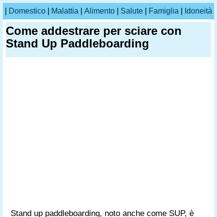
|
Domestico
|
Malattia
|
Alimento
|
Salute
|
Famiglia
|
Idoneità
Come addestrare per sciare con
Stand Up Paddleboarding
Stand up paddleboarding, noto anche come SUP, è