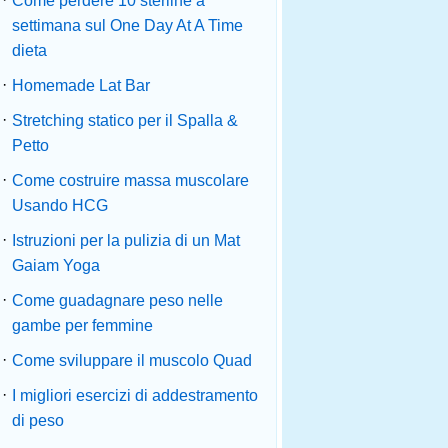
Come perdere 10 sterline a
settimana sul One Day At A Time
dieta
·
Homemade Lat Bar
·
Stretching statico per il Spalla &
Petto
·
Come costruire massa muscolare
Usando HCG
·
Istruzioni per la pulizia di un Mat
Gaiam Yoga
·
Come guadagnare peso nelle
gambe per femmine
·
Come sviluppare il muscolo Quad
·
I migliori esercizi di addestramento
di peso