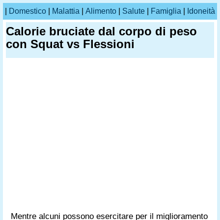
|
Domestico
|
Malattia
|
Alimento
|
Salute
|
Famiglia
|
Idoneità
Calorie bruciate dal corpo di peso
con Squat vs Flessioni
Mentre alcuni possono esercitare per il miglioramento