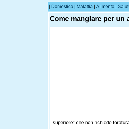
|
Domestico
|
Malattia
|
Alimento
|
Salut
Come mangiare per un 
superiore" che non richiede foratura,