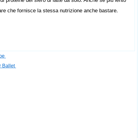
i proteine ​​del siero di latte da solo. Anche se più lento
tare che fornisce la stessa nutrizione anche bastare.
ube
r Ballet