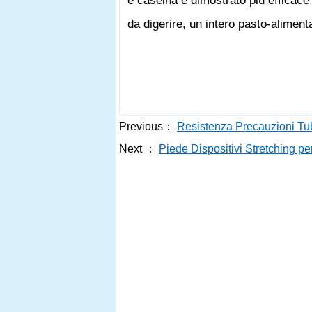
e caseina è dimostrato più efficace d
da digerire, un intero pasto-alimen
Previous：
Resistenza Precauzioni T
Next ：
Piede Dispositivi Stretching pe