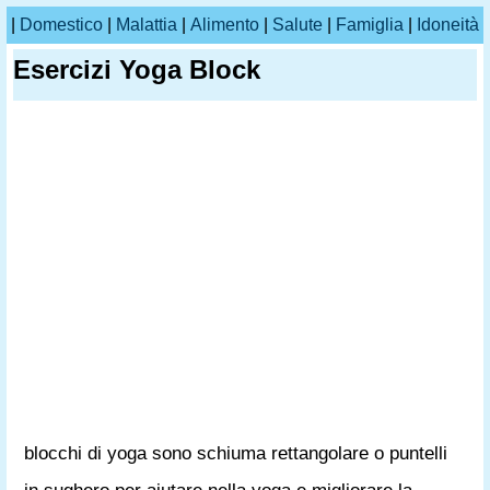
|
Domestico
|
Malattia
|
Alimento
|
Salute
|
Famiglia
|
Idoneità
Esercizi Yoga Block
blocchi di yoga sono schiuma rettangolare o puntelli