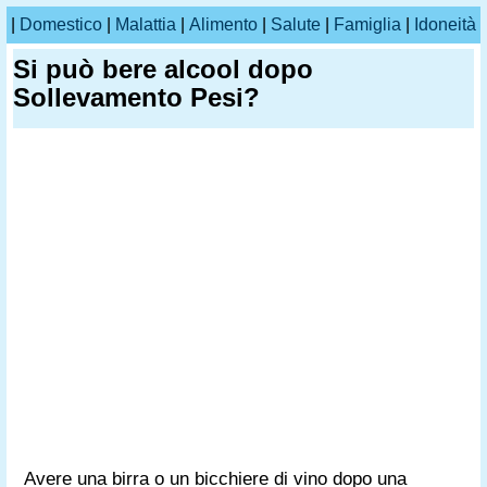
|
Domestico
|
Malattia
|
Alimento
|
Salute
|
Famiglia
|
Idoneità
Si può bere alcool dopo
Sollevamento Pesi?
Avere una birra o un bicchiere di vino dopo una