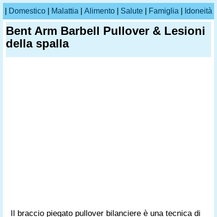
|
Domestico
|
Malattia
|
Alimento
|
Salute
|
Famiglia
|
Idoneità
Bent Arm Barbell Pullover & Lesioni
della spalla
Il braccio piegato pullover bilanciere è una tecnica di