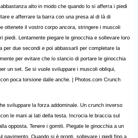
è abbastanza alto in modo che quando lo si afferra i piedi
are e afferrare la barra con una presa al di là di
e ottenete il vostro corpo ancora, stringere i muscoli
ri piedi. Lentamente piegare le ginocchia e sollevare loro
usa per due secondi e poi abbassarli per completare la
amente per evitare che lo slancio di portare le ginocchia
per un set. Se si vuole sviluppare i muscoli obliqui,
tto con poca torsione dalle anche. | Photos.com Crunch
che sviluppare la forza addominale. Un crunch inverso
con le mani ai lati della testa. Incrocia le braccia sul
alla opposta. Tenere i gomiti. Piegate le ginocchia a un
ul pavimento. Quando si è pronti, sollevare i piedi fino a