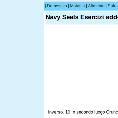
|
Domestico
|
Malattia
|
Alimento
|
Salut
Navy Seals Esercizi add
inverso. 10 In secondo luogo Crun