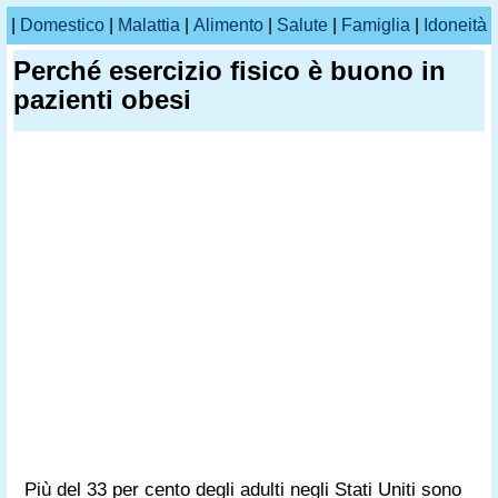
|
Domestico
|
Malattia
|
Alimento
|
Salute
|
Famiglia
|
Idoneità
Perché esercizio fisico è buono in
pazienti obesi
Più del 33 per cento degli adulti negli Stati Uniti sono