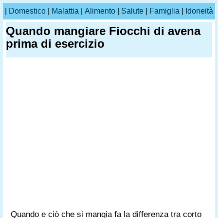
|
Domestico
|
Malattia
|
Alimento
|
Salute
|
Famiglia
|
Idoneità
Quando mangiare Fiocchi di avena
prima di esercizio
Quando e ciò che si mangia fa la differenza tra corto