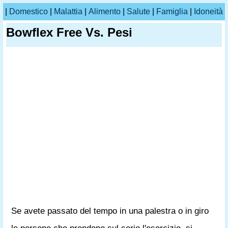
|
Domestico
|
Malattia
|
Alimento
|
Salute
|
Famiglia
|
Idoneità
Bowflex Free Vs. Pesi
Se avete passato del tempo in una palestra o in giro