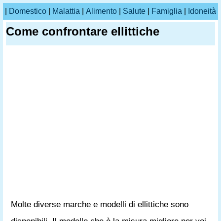
|
Domestico
|
Malattia
|
Alimento
|
Salute
|
Famiglia
|
Idoneità
Come confrontare ellittiche
Molte diverse marche e modelli di ellittiche sono