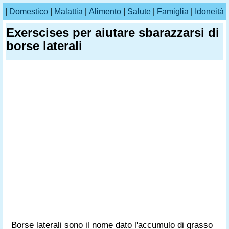
|
Domestico
|
Malattia
|
Alimento
|
Salute
|
Famiglia
|
Idoneità
Exerscises per aiutare sbarazzarsi di
borse laterali
Borse laterali sono il nome dato l'accumulo di grasso