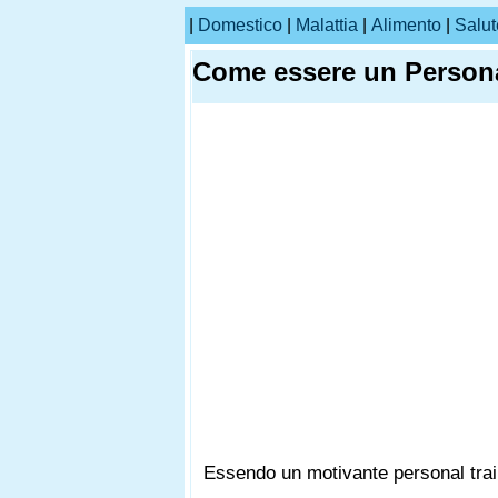
|
Domestico
|
Malattia
|
Alimento
|
Salut
Come essere un Persona
Essendo un motivante personal train