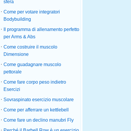
sfera
·
Come per votare integratori
Bodybuilding
·
Il programma di allenamento perfetto
per Arms & Abs
·
Come costruire il muscolo
Dimensione
·
Come guadagnare muscolo
pettorale
·
Come fare corpo peso indietro
Esercizi
·
Sovraspinato esercizio muscolare
·
Come per afferrare un kettlebell
·
Come fare un declino manubri Fly
·
Perché il Barbell Row è un esercizio