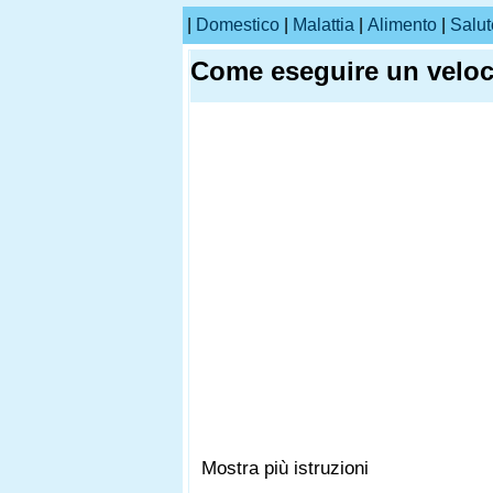
|
Domestico
|
Malattia
|
Alimento
|
Salut
Come eseguire un veloce
Mostra più istruzioni