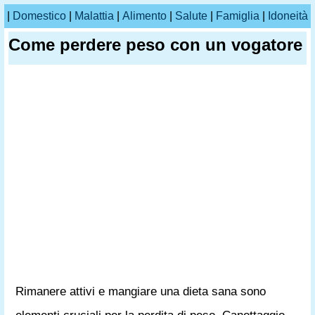
|
Domestico
|
Malattia
|
Alimento
|
Salute
|
Famiglia
|
Idoneità
Come perdere peso con un vogatore
Rimanere attivi e mangiare una dieta sana sono