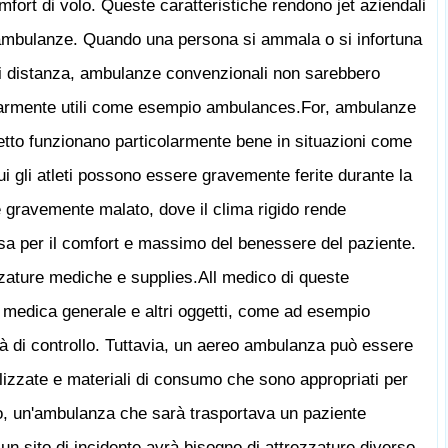
omfort di volo. Queste caratteristiche rendono jet aziendali
 ambulanze. Quando una persona si ammala o si infortuna
 di distanza, ambulanze convenzionali non sarebbero
colarmente utili come esempio ambulances.For, ambulanze
getto funzionano particolarmente bene in situazioni come
cui gli atleti possono essere gravemente ferite durante la
 gravemente malato, dove il clima rigido rende
a per il comfort e massimo del benessere del paziente.
zature mediche e supplies.All medico di queste
 medica generale e altri oggetti, come ad esempio
tà di controllo. Tuttavia, un aereo ambulanza può essere
lizzate e materiali di consumo che sono appropriati per
, un'ambulanza che sarà trasportava un paziente
un sito di incidente avrà bisogno di attrezzature diverso