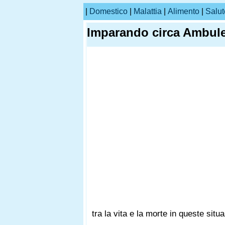
|
Domestico
|
Malattia
|
Alimento
|
Salut
Imparando circa Ambule
tra la vita e la morte in queste sit