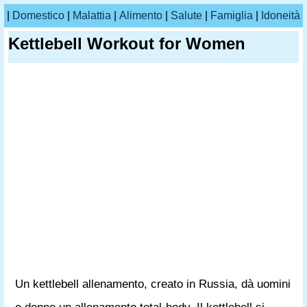
|
Domestico
|
Malattia
|
Alimento
|
Salute
|
Famiglia
|
Idoneità
Kettlebell Workout for Women
Un kettlebell allenamento, creato in Russia, dà uomini